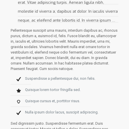
erat. Vitae adipiscing turpis. Aenean ligula nibh,
molestie id viverra a, dapibus at dolor. In iaculis viverra
neque, ac eleifend ante lobortis id. In viverra ipsum …
Pellentesque suscipit urna mauris, interdum dapibus ac, rhoncus
purus, dictum a, euismod id, felis. Fusce blandit eu, ullamcorper
in, iaculis et, ultricies lobortis velit. Mauris imperdiet, urna mi,
gravida sodales. Vivamus hendrerit nulla erat ornare tortor in
vestibulum id, eleifend neque odio fermentum vel, consectetuer
at, imperdiet sapien. Donec blandit, dui eu diam. In gravida
ornare. Nullam accumsan. In hac habitasse platea dictumst.
Praesent feugiat. Cum sociis natoque.
Suspendisse a pellentesque dui, non felis.
Quisque lorem tortor fringilla sed.
Quisque cursus et, porttitor risus.
Nulla ipsum dolor lacus, suscipit adipiscing.
Sed dignissim justo. Suspendisse fermentum erat. Duis
consequat tortor. Mauris ut tellus a dolor. Suspendisse nec