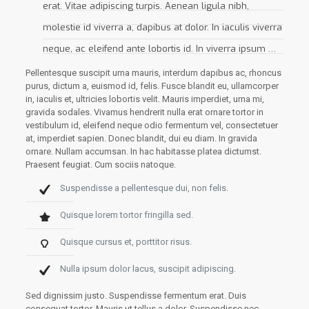
erat. Vitae adipiscing turpis. Aenean ligula nibh,
molestie id viverra a, dapibus at dolor. In iaculis viverra
neque, ac eleifend ante lobortis id. In viverra ipsum …
Pellentesque suscipit urna mauris, interdum dapibus ac, rhoncus
purus, dictum a, euismod id, felis. Fusce blandit eu, ullamcorper
in, iaculis et, ultricies lobortis velit. Mauris imperdiet, urna mi,
gravida sodales. Vivamus hendrerit nulla erat ornare tortor in
vestibulum id, eleifend neque odio fermentum vel, consectetuer
at, imperdiet sapien. Donec blandit, dui eu diam. In gravida
ornare. Nullam accumsan. In hac habitasse platea dictumst.
Praesent feugiat. Cum sociis natoque.
Suspendisse a pellentesque dui, non felis.
Quisque lorem tortor fringilla sed.
Quisque cursus et, porttitor risus.
Nulla ipsum dolor lacus, suscipit adipiscing.
Sed dignissim justo. Suspendisse fermentum erat. Duis
consequat tortor. Mauris ut tellus a dolor. Suspendisse nec